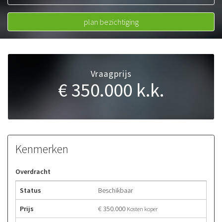
050 534 66 99
06 20223164
plan bezichtiging
Vraagprijs
€ 350.000
k.k.
Kenmerken
Overdracht
Status
Beschikbaar
Prijs
€ 350.000
Kosten koper