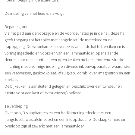
De indeling van het huis is als volgt:
Begane grond
Via het pad aan de voorzijde en de voordeur stap je in de hal, deze hal
geeft toegang tot het toilet met hangcloset, de meterkast en de
trapopgang. De woonkamer is eveneens vanuit de hal te bereiken en is L-
vormig ingedeeld en voorzien van een laminaatvloer, openslaande
deuren naar de achtertuin, een open keuken met een moderne strakke
inrichting met L-vormige indeling en diverse inbouwapparatuur waaronder
een vaatwasser, gaskookplaat, afzuigkap, combi oven/magnetron en een
koelkast.
De bijkeuken is aansluitend gelegen en beschikt over een tuindeur en
ruimte voor een kast of extra vriezer/koelkast.
1e verdieping
Overloop, 3 slaapkamers en een badkamer ingedeeld met een
hangcloset, wastafelmeubel en een inloopdouche. De slaapkamers en
overloop zijn afgewerkt met een laminaatvloer.