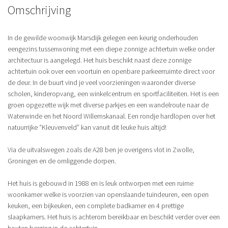
Omschrijving
In de gewilde woonwijk Marsdijk gelegen een keurig onderhouden
eengezins tussenwoning met een diepe zonnige achtertuin welke onder
architectuur is aangelegd. Het huis beschikt naast deze zonnige
achtertuin ook over een voortuin en openbare parkeerruimte direct voor
de deur. In de buurt vind je veel voorzieningen waaronder diverse
scholen, kinderopvang, een winkelcentrum en sportfaciliteiten. Het is een
groen opgezette wijk met diverse parkjes en een wandelroute naar de
Waterwinde en het Noord Willemskanaal. Een rondje hardlopen over het
natuurrijke “Kleuvenveld” kan vanuit dit leuke huis altijd!
Via de uitvalswegen zoals de A28 ben je overigens vlot in Zwolle,
Groningen en de omliggende dorpen.
Het huis is gebouwd in 1988 en is leuk ontworpen met een ruime
woonkamer welke is voorzien van openslaande tuindeuren, een open
keuken, een bijkeuken, een complete badkamer en 4 prettige
slaapkamers. Het huis is achterom bereikbaar en beschikt verder over een
houten berging in de achtertuin.