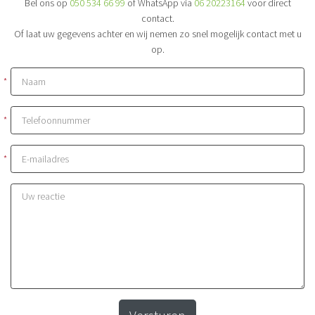
Bel ons op
050 534 66 99
of WhatsApp via
06 20223164
voor direct
contact.
Of laat uw gegevens achter en wij nemen zo snel mogelijk contact met u
op.
*
*
*