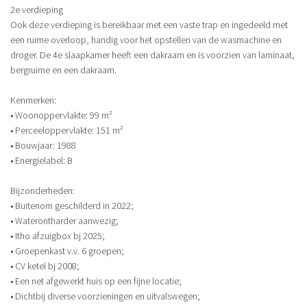
2e verdieping
Ook deze verdieping is bereikbaar met een vaste trap en ingedeeld met
een ruime overloop, handig voor het opstellen van de wasmachine en
droger. De 4e slaapkamer heeft een dakraam en is voorzien van laminaat,
bergruime en een dakraam.
Kenmerken:
• Woonoppervlakte: 99 m²
• Perceeloppervlakte: 151 m²
• Bouwjaar: 1988
• Energielabel: B
Bijzonderheden:
• Buitenom geschilderd in 2022;
• Waterontharder aanwezig;
• Itho afzuigbox bj 2025;
• Groepenkast v.v. 6 groepen;
• CV ketel bj 2008;
• Een net afgewerkt huis op een fijne locatie;
• Dichtbij diverse voorzieningen en uitvalswegen;