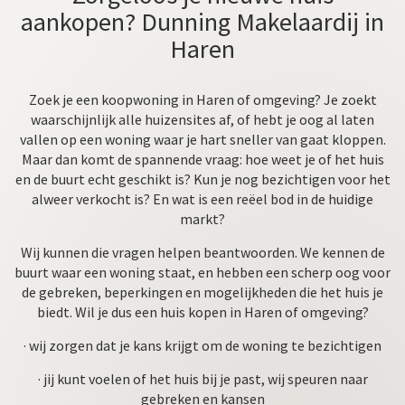
050 534 66 99
aankopen? Dunning Makelaardij in
06 20223164
Haren
Zoek je een koopwoning in Haren of omgeving? Je zoekt
waarschijnlijk alle huizensites af, of hebt je oog al laten
vallen op een woning waar je hart sneller van gaat kloppen.
Maar dan komt de spannende vraag: hoe weet je of het huis
en de buurt echt geschikt is? Kun je nog bezichtigen voor het
alweer verkocht is? En wat is een reëel bod in de huidige
markt?
Wij kunnen die vragen helpen beantwoorden. We kennen de
buurt waar een woning staat, en hebben een scherp oog voor
de gebreken, beperkingen en mogelijkheden die het huis je
biedt. Wil je dus een huis kopen in Haren of omgeving?
· wij zorgen dat je kans krijgt om de woning te bezichtigen
· jij kunt voelen of het huis bij je past, wij speuren naar
gebreken en kansen