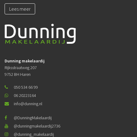
Lees meer
Dunning makelaardij
Rijksstraatweg 207
9752 BH Haren
050 534 66 99
06 20223164
info@dunning.nl
@DunningMakelaardij
@dunningmakelaardij2736
@dunning_makelaardij