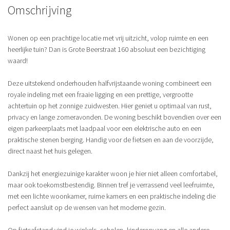
Omschrijving
Wonen op een prachtige locatie met vrij uitzicht, volop ruimte en een
heerlijke tuin? Dan is Grote Beerstraat 160 absoluut een bezichtiging
waard!
Deze uitstekend onderhouden halfvrijstaande woning combineert een
royale indeling met een fraaie ligging en een prettige, vergrootte
achtertuin op het zonnige zuidwesten. Hier geniet u optimaal van rust,
privacy en lange zomeravonden. De woning beschikt bovendien over een
eigen parkeerplaats met laadpaal voor een elektrische auto en een
praktische stenen berging. Handig voor de fietsen en aan de voorzijde,
direct naast het huis gelegen.
Dankzij het energiezuinige karakter woon je hier niet alleen comfortabel,
maar ook toekomstbestendig. Binnen tref je verrassend veel leefruimte,
met een lichte woonkamer, ruime kamers en een praktische indeling die
perfect aansluit op de wensen van het moderne gezin.
Op fietsafstand vind je winkels, scholen, kinderopvang en alle andere