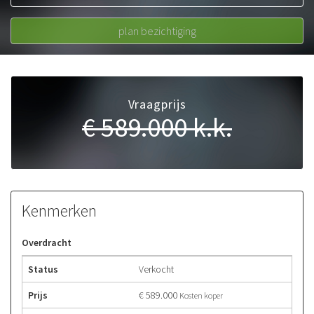
050 534 66 99
06 20223164
plan bezichtiging
Vraagprijs
€ 589.000
k.k.
Kenmerken
Overdracht
Status
Verkocht
Prijs
€ 589.000
Kosten koper