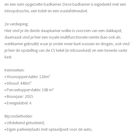
en een ruim opgezette badkamer. Deze badkamer is ingedeeld met een
inloopdouche, een toilet en een wastafelmeubel.
2e verdieping:
Hier vind je de derde slaapkamer welke is voorzien van een dakkapel,
daarnaast vind je hier een royale multifunctionele ruimte (kan ook als
werkkamer gebruikt) waar je onder meer kunt wassen en drogen, ook vind
je hier de opstelling van de CV ketel (in inbouwkast) en een tweede vaste
kast.
Kenmerken:
• Woonoppervlakte: 118m²
• Inhoud: 448m³
• Perceeloppervlakte: 108 m²
• Bouwjaar: 2015
• Energielabel: A
Bijzonderheden:
• Uitstekend geïsoleerd;
• Eigen parkeerplaats met oplaadpunt voor de auto;