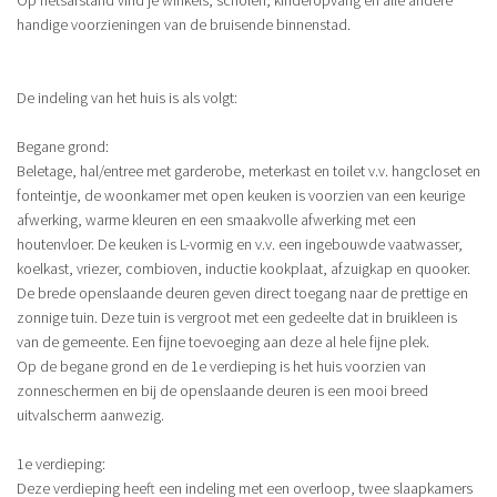
handige voorzieningen van de bruisende binnenstad.
De indeling van het huis is als volgt:
Begane grond:
Beletage, hal/entree met garderobe, meterkast en toilet v.v. hangcloset en
fonteintje, de woonkamer met open keuken is voorzien van een keurige
afwerking, warme kleuren en een smaakvolle afwerking met een
houtenvloer. De keuken is L-vormig en v.v. een ingebouwde vaatwasser,
koelkast, vriezer, combioven, inductie kookplaat, afzuigkap en quooker.
De brede openslaande deuren geven direct toegang naar de prettige en
zonnige tuin. Deze tuin is vergroot met een gedeelte dat in bruikleen is
van de gemeente. Een fijne toevoeging aan deze al hele fijne plek.
Op de begane grond en de 1e verdieping is het huis voorzien van
zonneschermen en bij de openslaande deuren is een mooi breed
uitvalscherm aanwezig.
1e verdieping:
Deze verdieping heeft een indeling met een overloop, twee slaapkamers