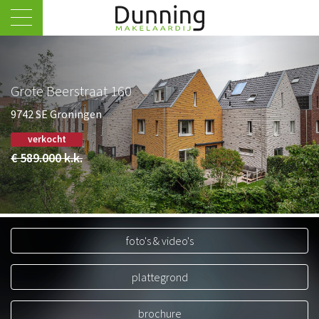
Aanbod
Huis kopen
Grote Beerstraat 160
Huis verkopen
9742 SE Groningen
Taxatie
verkocht
€ 589.000
k.k.
Woondroom
Vlogs
Move.nl
foto's & video's
Rijksstraatweg 207
9752 BH Haren
plattegrond
info@dunning.nl
brochure