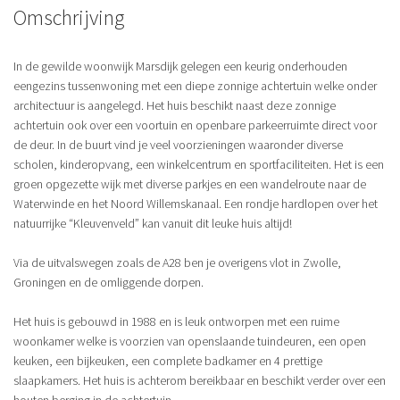
Omschrijving
In de gewilde woonwijk Marsdijk gelegen een keurig onderhouden
eengezins tussenwoning met een diepe zonnige achtertuin welke onder
architectuur is aangelegd. Het huis beschikt naast deze zonnige
achtertuin ook over een voortuin en openbare parkeerruimte direct voor
de deur. In de buurt vind je veel voorzieningen waaronder diverse
scholen, kinderopvang, een winkelcentrum en sportfaciliteiten. Het is een
groen opgezette wijk met diverse parkjes en een wandelroute naar de
Waterwinde en het Noord Willemskanaal. Een rondje hardlopen over het
natuurrijke “Kleuvenveld” kan vanuit dit leuke huis altijd!
Via de uitvalswegen zoals de A28 ben je overigens vlot in Zwolle,
Groningen en de omliggende dorpen.
Het huis is gebouwd in 1988 en is leuk ontworpen met een ruime
woonkamer welke is voorzien van openslaande tuindeuren, een open
keuken, een bijkeuken, een complete badkamer en 4 prettige
slaapkamers. Het huis is achterom bereikbaar en beschikt verder over een
houten berging in de achtertuin.