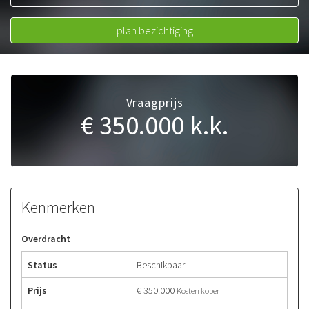
050 534 66 99
06 20223164
plan bezichtiging
Vraagprijs
€ 350.000
k.k.
Kenmerken
Overdracht
Status
Beschikbaar
Prijs
€ 350.000
Kosten koper