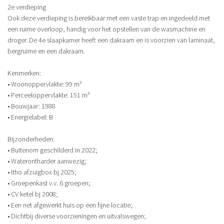
2e verdieping
Ook deze verdieping is bereikbaar met een vaste trap en ingedeeld met
een ruime overloop, handig voor het opstellen van de wasmachine en
droger. De 4e slaapkamer heeft een dakraam en is voorzien van laminaat,
bergruime en een dakraam.
Kenmerken:
• Woonoppervlakte: 99 m²
• Perceeloppervlakte: 151 m²
• Bouwjaar: 1988
• Energielabel: B
Bijzonderheden:
• Buitenom geschilderd in 2022;
• Waterontharder aanwezig;
• Itho afzuigbox bj 2025;
• Groepenkast v.v. 6 groepen;
• CV ketel bj 2008;
• Een net afgewerkt huis op een fijne locatie;
• Dichtbij diverse voorzieningen en uitvalswegen;