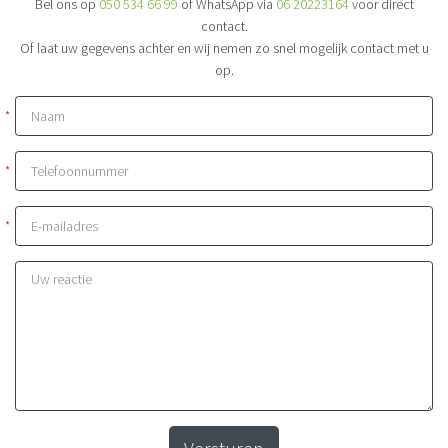
Bel ons op
050 534 66 99
of WhatsApp via
06 20223164
voor direct
contact.
Of laat uw gegevens achter en wij nemen zo snel mogelijk contact met u
op.
*
*
*