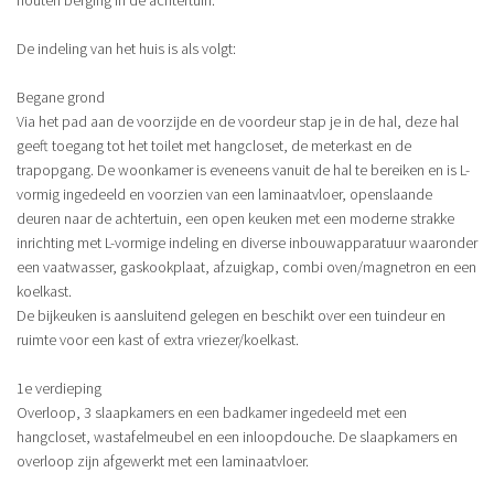
De indeling van het huis is als volgt:
Begane grond
Via het pad aan de voorzijde en de voordeur stap je in de hal, deze hal
geeft toegang tot het toilet met hangcloset, de meterkast en de
trapopgang. De woonkamer is eveneens vanuit de hal te bereiken en is L-
vormig ingedeeld en voorzien van een laminaatvloer, openslaande
deuren naar de achtertuin, een open keuken met een moderne strakke
inrichting met L-vormige indeling en diverse inbouwapparatuur waaronder
een vaatwasser, gaskookplaat, afzuigkap, combi oven/magnetron en een
koelkast.
De bijkeuken is aansluitend gelegen en beschikt over een tuindeur en
ruimte voor een kast of extra vriezer/koelkast.
1e verdieping
Overloop, 3 slaapkamers en een badkamer ingedeeld met een
hangcloset, wastafelmeubel en een inloopdouche. De slaapkamers en
overloop zijn afgewerkt met een laminaatvloer.