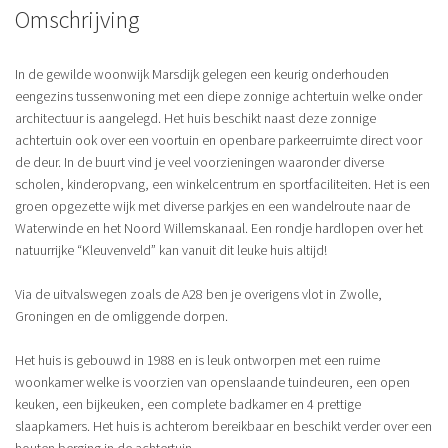
Omschrijving
In de gewilde woonwijk Marsdijk gelegen een keurig onderhouden
eengezins tussenwoning met een diepe zonnige achtertuin welke onder
architectuur is aangelegd. Het huis beschikt naast deze zonnige
achtertuin ook over een voortuin en openbare parkeerruimte direct voor
de deur. In de buurt vind je veel voorzieningen waaronder diverse
scholen, kinderopvang, een winkelcentrum en sportfaciliteiten. Het is een
groen opgezette wijk met diverse parkjes en een wandelroute naar de
Waterwinde en het Noord Willemskanaal. Een rondje hardlopen over het
natuurrijke “Kleuvenveld” kan vanuit dit leuke huis altijd!
Via de uitvalswegen zoals de A28 ben je overigens vlot in Zwolle,
Groningen en de omliggende dorpen.
Het huis is gebouwd in 1988 en is leuk ontworpen met een ruime
woonkamer welke is voorzien van openslaande tuindeuren, een open
keuken, een bijkeuken, een complete badkamer en 4 prettige
slaapkamers. Het huis is achterom bereikbaar en beschikt verder over een
houten berging in de achtertuin.