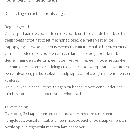
De indeling van het huis is als volgt:
Begane grond
Via het pad aan de voorzijde en de voordeur stap je in de hal, deze hal
geeft toegang tot het toilet met hangcloset, de meterkast en de
trapopgang. De woonkamer is eveneens vanuit de hal te bereiken en is L-
vormig ingedeeld en voorzien van een laminaatvloer, openslaande
deuren naar de achtertuin, een open keuken met een moderne strakke
inrichting met L-vormige indeling en diverse inbouwapparatuur waaronder
een vaatwasser, gaskookplaat, afzuigkap, combi oven/magnetron en een
koelkast.
De bijkeuken is aansluitend gelegen en beschikt over een tuindeur en
ruimte voor een kast of extra vriezer/koelkast.
1e verdieping
Overloop, 3 slaapkamers en een badkamer ingedeeld met een
hangcloset, wastafelmeubel en een inloopdouche. De slaapkamers en
overloop zijn afgewerkt met een laminaatvloer.