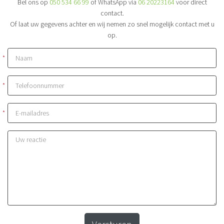
Bel ons op
050 534 66 99
of WhatsApp via
06 20223164
voor direct
contact.
Of laat uw gegevens achter en wij nemen zo snel mogelijk contact met u
op.
*
*
*