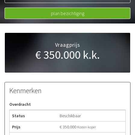
050 534 66 99
06 20223164
plan bezichtiging
Vraagprijs
€ 350.000
k.k.
Kenmerken
Overdracht
Status
Beschikbaar
Prijs
€ 350.000
Kosten koper