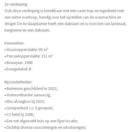
2e verdieping
Ook deze verdieping is bereikbaar met een vaste trap en ingedeeld met
een ruime overloop, handig voor het opstellen van de wasmachine en
droger. De 4e slaapkamer heeft een dakraam en is voorzien van laminaat,
bergruime en een dakraam.
Kenmerken:
• Woonoppervlakte: 99 m²
• Perceeloppervlakte: 151 m²
• Bouwjaar: 1988
• Energielabel: B
Bijzonderheden:
• Buitenom geschilderd in 2022;
• Waterontharder aanwezig;
• Itho afzuigbox bj 2025;
• Groepenkast v.v. 6 groepen;
• CV ketel bj 2008;
• Een net afgewerkt huis op een fijne locatie;
• Dichtbij diverse voorzieningen en uitvalswegen;